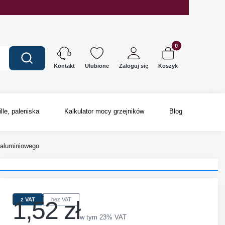
Produkty w koszyku
Wyczyść
Szukaj
Ulubione
Zaloguj się
Koszyk
Kontakt
ille, paleniska
Kalkulator mocy grzejników
Blog
 aluminiowego
1,52 zł
z VAT
bez VAT
Cena
w tym 23% VAT
w tym
23%
VAT