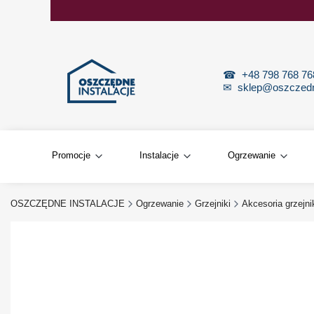
☎
+48 798 768 7
✉
sklep@oszczedne
Promocje
Instalacje
Ogrzewanie
OSZCZĘDNE INSTALACJE
Ogrzewanie
Grzejniki
Akcesoria grzejn