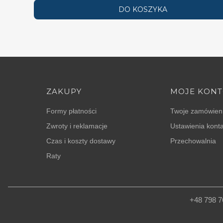
DO KOSZYKA
Linki w stopce
ZAKUPY
MOJE KON
Formy płatności
Twoje zamówien
Zwroty i reklamacje
Ustawienia kont
Czas i koszty dostawy
Przechowalnia
Raty
+48 798