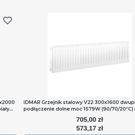
0x2000
IDMAR Grzejnik stalowy V22 300x1600 dwup
iały
podłączenie dolne moc 1579W (90/70/20°C) 
RAL9016
705,00 zł
Cena
573,17 zł
Cena