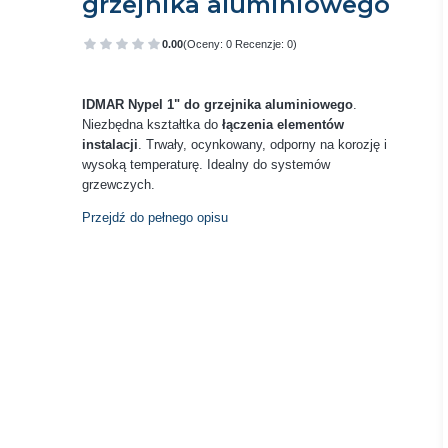
grzejnika aluminiowego
0.00
(Oceny: 0 Recenzje: 0)
Przejdź do sekcji Opinie
IDMAR Nypel 1" do grzejnika aluminiowego
.
Niezbędna kształtka do
łączenia elementów
instalacji
. Trwały, ocynkowany, odporny na korozję i
wysoką temperaturę. Idealny do systemów
grzewczych.
Przejdź do pełnego opisu