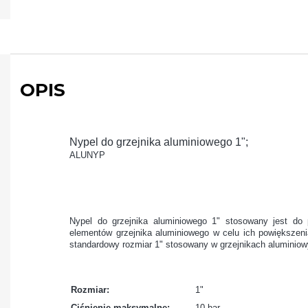
OPIS
Nypel do grzejnika aluminiowego 1";
ALUNYP
Nypel do grzejnika aluminiowego 1" stosowany jest do 
elementów grzejnika aluminiowego w celu ich powiększe
standardowy rozmiar 1" stosowany w grzejnikach aluminiow
Rozmiar:
1"
Ciśnienie maksymalne:
10 bar