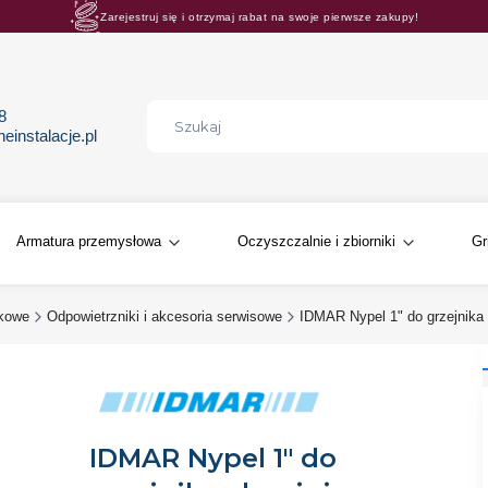
Zarejestruj się i otrzymaj rabat na swoje pierwsze zakupy!
Rosnące rabaty procentowe! Oszczędzaj z nami 😊🛒
68
instalacje.pl
Armatura przemysłowa
Oczyszczalnie i zbiorniki
Gr
ikowe
Odpowietrzniki i akcesoria serwisowe
IDMAR Nypel 1" do grzejnika
IDMAR Nypel 1" do