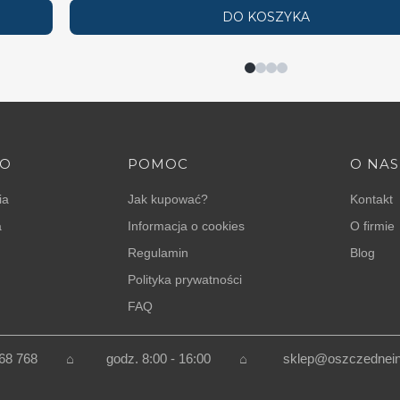
DO KOSZYKA
TO
POMOC
O NAS
ia
Jak kupować?
Kontakt
a
Informacja o cookies
O firmie
Regulamin
Blog
Polityka prywatności
FAQ
 768 768 ⌂
godz. 8:00 - 16:00
⌂
sklep@oszczedneins