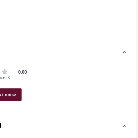
0.00
ocen: 0
 i opisz
U