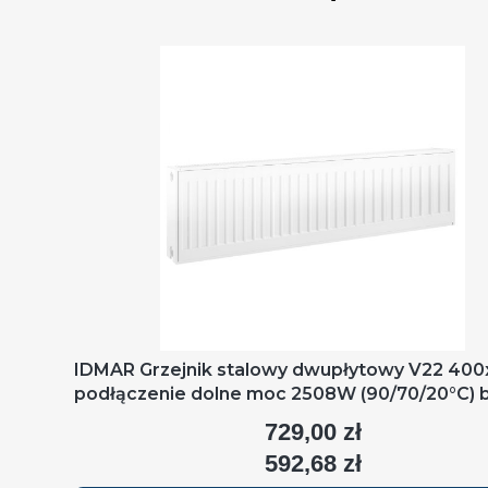
IDMAR Grzejnik stalowy dwupłytowy V22 40
podłączenie dolne moc 2508W (90/70/20°C) b
RAL9016
729,00 zł
Cena
592,68 zł
Cena