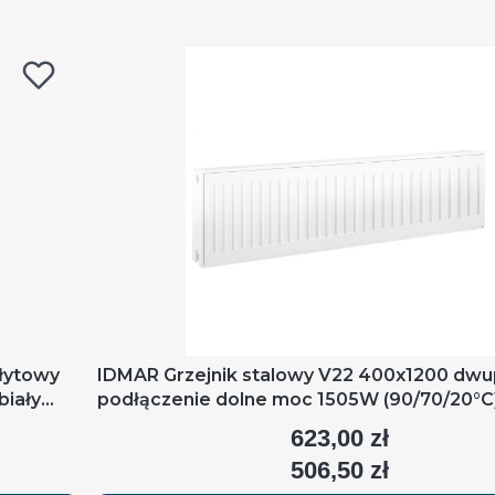
łytowy
IDMAR Grzejnik stalowy V22 400x1200 dw
biały
podłączenie dolne moc 1505W (90/70/20°C)
RAL9016
623,00 zł
Cena
506,50 zł
Cena