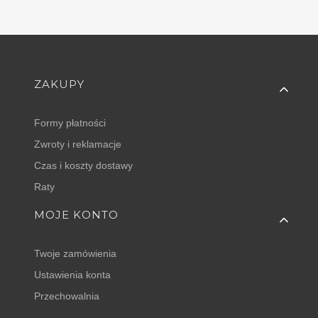
Linki w stopce
ZAKUPY
Formy płatności
Zwroty i reklamacje
Czas i koszty dostawy
Raty
MOJE KONTO
Twoje zamówienia
Ustawienia konta
Przechowalnia