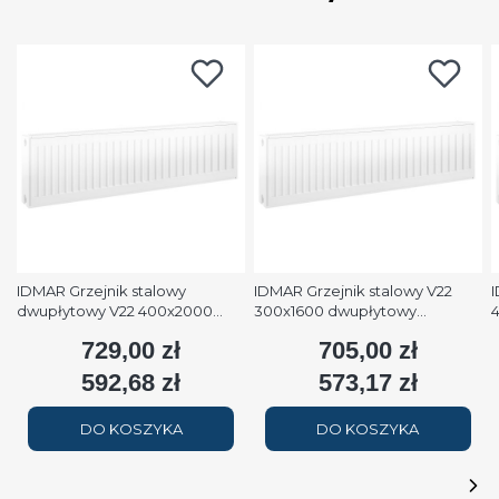
IDMAR Grzejnik stalowy
IDMAR Grzejnik stalowy V22
I
dwupłytowy V22 400x2000
300x1600 dwupłytowy
podłączenie dolne moc
podłączenie dolne moc 1579W
p
729,00 zł
705,00 zł
Cena
Cena
2508W (90/70/20°C) biały
(90/70/20°C) biały RAL9016
(
RAL9016
592,68 zł
573,17 zł
Cena
Cena
DO KOSZYKA
DO KOSZYKA