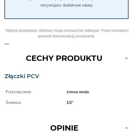
otrzymujesz dodatkowe rabaty
*Zdjęcie poglądowe. Wymiary mogą nieznacznie odbiegać. Przed montażem
sprawdź dokumentację producenta.
"""
CECHY PRODUKTU
Złączki PCV
Przeznaczenie
zimna woda
Średnica
1/2"
OPINIE