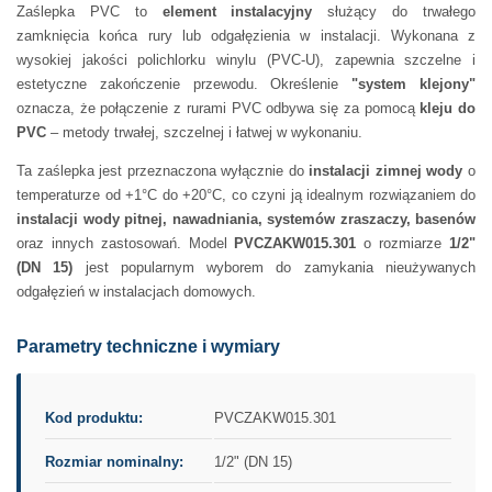
Zaślepka PVC to
element instalacyjny
służący do trwałego
zamknięcia końca rury lub odgałęzienia w instalacji. Wykonana z
wysokiej jakości polichlorku winylu (PVC-U), zapewnia szczelne i
estetyczne zakończenie przewodu. Określenie
"system klejony"
oznacza, że połączenie z rurami PVC odbywa się za pomocą
kleju do
PVC
– metody trwałej, szczelnej i łatwej w wykonaniu.
Ta zaślepka jest przeznaczona wyłącznie do
instalacji zimnej wody
o
temperaturze od +1°C do +20°C, co czyni ją idealnym rozwiązaniem do
instalacji wody pitnej, nawadniania, systemów zraszaczy, basenów
oraz innych zastosowań. Model
PVCZAKW015.301
o rozmiarze
1/2"
(DN 15)
jest popularnym wyborem do zamykania nieużywanych
odgałęzień w instalacjach domowych.
Parametry techniczne i wymiary
Kod produktu:
PVCZAKW015.301
Rozmiar nominalny:
1/2" (DN 15)