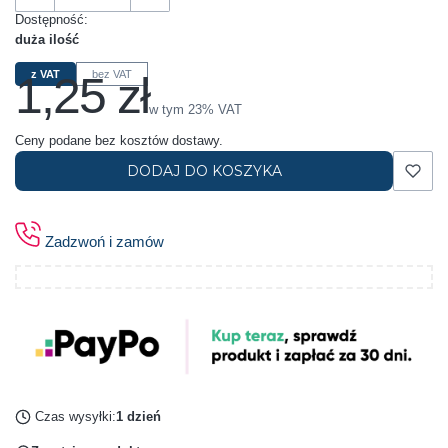
Dostępność:
duża ilość
1,25 zł
z VAT
bez VAT
Cena
w tym 23% VAT
w tym
23%
VAT
Ceny podane bez kosztów dostawy.
DODAJ DO KOSZYKA
Zadzwoń i zamów
Czas wysyłki:
1 dzień