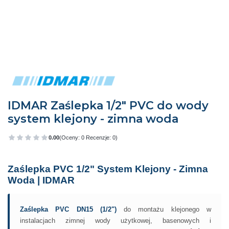
IDMAR Zaślepka 1/2" PVC do wody
system klejony - zimna woda
0.00
(Oceny: 0 Recenzje: 0)
Przejdź do sekcji Opinie
Zaślepka PVC 1/2" System Klejony - Zimna
Woda | IDMAR
Zaślepka PVC DN15 (1/2")
do montażu klejonego w
instalacjach zimnej wody użytkowej, basenowych i