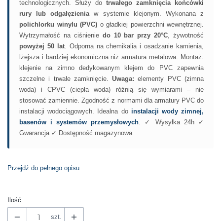
technologicznych. Służy do
trwałego zamknięcia końcówki
rury lub odgałęzienia
w systemie klejonym. Wykonana z
polichlorku winylu (PVC)
o gładkiej powierzchni wewnętrznej.
Wytrzymałość na ciśnienie
do 10 bar przy 20°C
, żywotność
powyżej 50 lat
. Odporna na chemikalia i osadzanie kamienia,
lżejsza i bardziej ekonomiczna niż armatura metalowa. Montaż:
klejenie na zimno dedykowanym klejem do PVC zapewnia
szczelne i trwałe zamknięcie.
Uwaga:
elementy PVC (zimna
woda) i CPVC (ciepła woda) różnią się wymiarami – nie
stosować zamiennie. Zgodność z normami dla armatury PVC do
instalacji wodociągowych. Idealna do
instalacji wody zimnej,
basenów i systemów przemysłowych
. ✓ Wysyłka 24h ✓
Gwarancja ✓ Dostępność magazynowa
Przejdź do pełnego opisu
Ilość
szt.