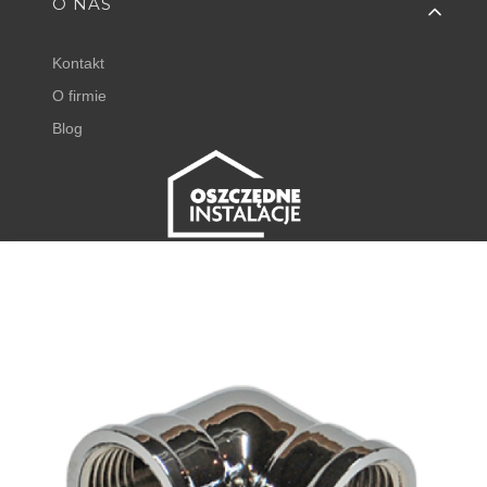
O NAS
Kontakt
O firmie
Blog
FISHER EXPERT
Juliana Tuwima 23
62-050 Mosina
+48 798 768 768 ⌂
godz. 8:00 - 16:00
⌂
DODAJ DO KOSZYKA
sklep@oszczedneinstalacje.pl
Produkty w koszyku: 0. Zobacz szcze