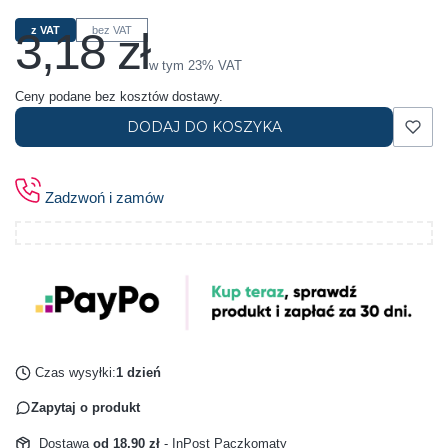
3,18 zł
z VAT
bez VAT
Cena
w tym 23% VAT
w tym
23%
VAT
Ceny podane bez kosztów dostawy.
DODAJ DO KOSZYKA
Zadzwoń i zamów
Czas wysyłki:
1 dzień
Zapytaj o produkt
Dostawa
od 18,90 zł
- InPost Paczkomaty