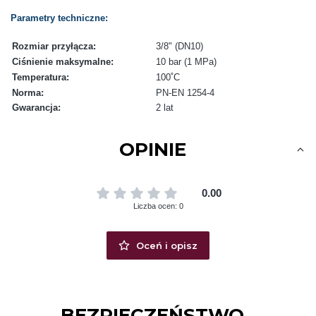
Parametry techniczne:
Rozmiar przyłącza:
3/8" (DN10)
Ciśnienie maksymalne:
10 bar (1 MPa)
Temperatura:
100˚C
Norma:
PN-EN 1254-4
Gwarancja:
2 lat
OPINIE
0.00
Liczba ocen: 0
Oceń i opisz
BEZPIECZEŃSTWO