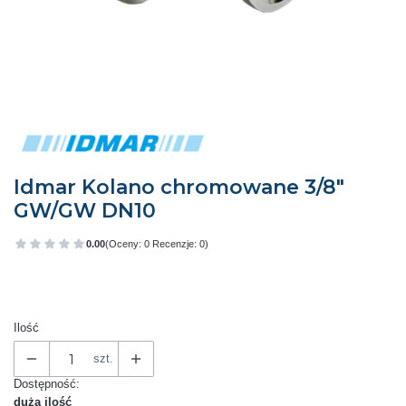
Idmar Kolano chromowane 3/8"
GW/GW DN10
0.00
(Oceny: 0 Recenzje: 0)
Przejdź do sekcji Opinie
Ilość
szt.
Dostępność:
duża ilość