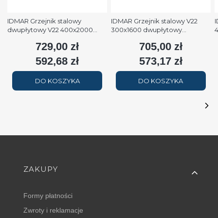
IDMAR Grzejnik stalowy
IDMAR Grzejnik stalowy V22
I
dwupłytowy V22 400x2000
300x1600 dwupłytowy
podłączenie dolne moc
podłączenie dolne moc 1579W
p
729,00 zł
705,00 zł
Cena
Cena
2508W (90/70/20°C) biały
(90/70/20°C) biały RAL9016
(
RAL9016
592,68 zł
573,17 zł
Cena
Cena
DO KOSZYKA
DO KOSZYKA
Linki w stopce
ZAKUPY
Formy płatności
Zwroty i reklamacje