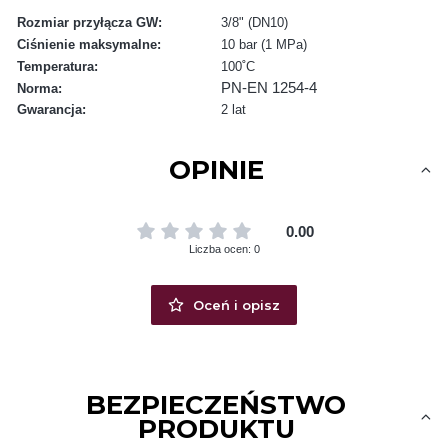
Rozmiar przyłącza GW:
3/8" (DN10)
Ciśnienie maksymalne:
10 bar (1 MPa)
Temperatura:
100˚C
PN-EN 1254-4
Norma:
Gwarancja:
2 lat
OPINIE
0.00
Liczba ocen: 0
Oceń i opisz
BEZPIECZEŃSTWO
PRODUKTU