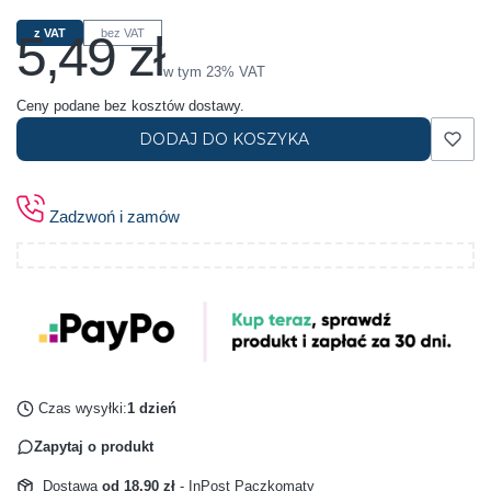
5,49 zł
z VAT
bez VAT
Cena
w tym 23% VAT
w tym
23%
VAT
Ceny podane bez kosztów dostawy.
DODAJ DO KOSZYKA
Zadzwoń i zamów
Czas wysyłki:
1 dzień
Zapytaj o produkt
Dostawa
od 18,90 zł
- InPost Paczkomaty