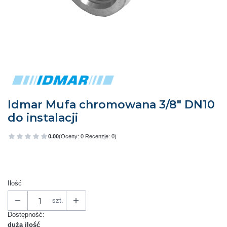
Idmar Mufa chromowana 3/8" DN10
do instalacji
0.00
(Oceny: 0 Recenzje: 0)
Przejdź do sekcji Opinie
Ilość
szt.
Dostępność:
duża ilość