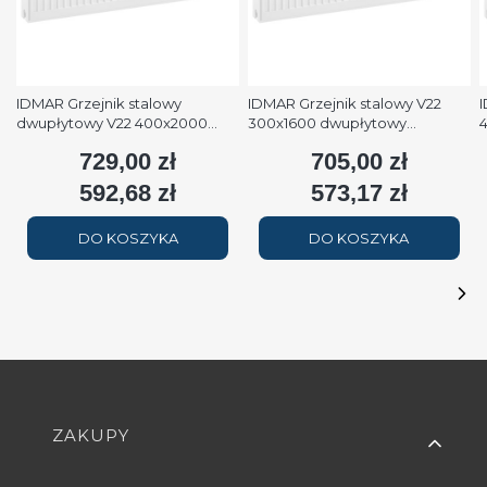
IDMAR Grzejnik stalowy
IDMAR Grzejnik stalowy V22
I
dwupłytowy V22 400x2000
300x1600 dwupłytowy
podłączenie dolne moc
podłączenie dolne moc 1579W
p
729,00 zł
705,00 zł
Cena
Cena
2508W (90/70/20°C) biały
(90/70/20°C) biały RAL9016
(
RAL9016
592,68 zł
573,17 zł
Cena
Cena
DO KOSZYKA
DO KOSZYKA
Linki w stopce
ZAKUPY