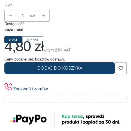
Ilość
szt.
Dostępność:
duża ilość
4,80 zł
z VAT
bez VAT
Cena
w tym 23% VAT
w tym
23%
VAT
Ceny podane bez kosztów dostawy.
DODAJ DO KOSZYKA
Zadzwoń i zamów