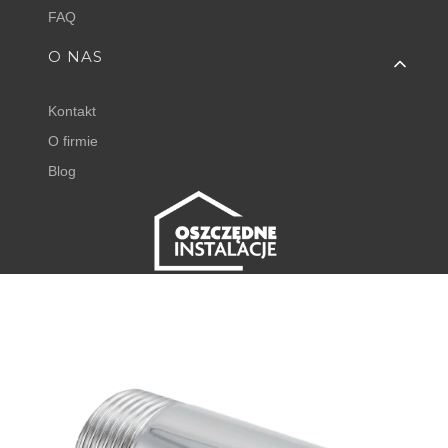
FAQ
O NAS
Kontakt
O firmie
Blog
FISHER EXPERT
Juliana Tuwima 23
62-050 Mosina
+48 798 768 768 ⌂
godz. 8:00 - 16:00
⌂