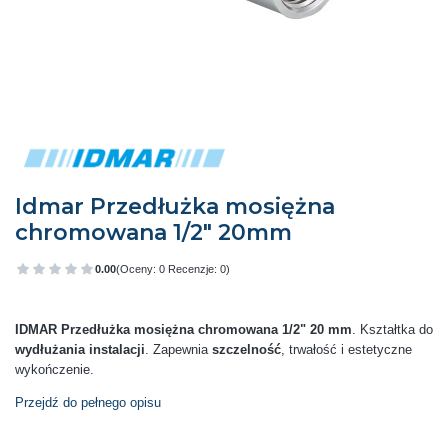
Idmar Przedłużka mosiężna
chromowana 1/2" 20mm
0.00
(Oceny: 0 Recenzje: 0)
Przejdź do sekcji Opinie
IDMAR Przedłużka mosiężna chromowana 1/2" 20 mm
. Kształtka do
wydłużania instalacji
. Zapewnia
szczelność
, trwałość i estetyczne
wykończenie.
Przejdź do pełnego opisu