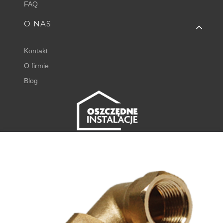
FAQ
O NAS
Kontakt
O firmie
Blog
FISHER EXPERT
Juliana Tuwima 23
62-050 Mosina
+48 798 768 768 ⌂
godz. 8:00 - 16:00
⌂
DODAJ DO KOSZYKA
sklep@oszczedneinstalacje.pl