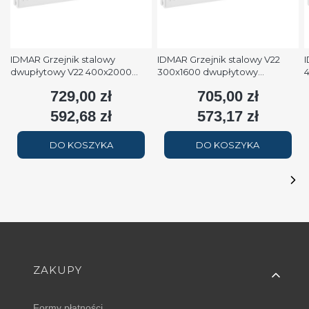
IDMAR Grzejnik stalowy
IDMAR Grzejnik stalowy V22
I
dwupłytowy V22 400x2000
300x1600 dwupłytowy
podłączenie dolne moc
podłączenie dolne moc 1579W
p
729,00 zł
705,00 zł
Cena
Cena
2508W (90/70/20°C) biały
(90/70/20°C) biały RAL9016
(
RAL9016
592,68 zł
573,17 zł
Cena
Cena
DO KOSZYKA
DO KOSZYKA
Linki w stopce
ZAKUPY
Formy płatności