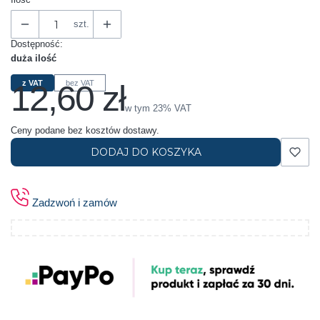
szt.
Dostępność:
duża ilość
12,60 zł
z VAT
bez VAT
Cena
w tym 23% VAT
w tym
23%
VAT
Ceny podane bez kosztów dostawy.
DODAJ DO KOSZYKA
Zadzwoń i zamów