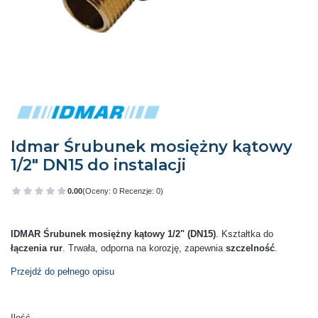
Idmar Śrubunek mosiężny kątowy
1/2" DN15 do instalacji
0.00
(Oceny: 0 Recenzje: 0)
Przejdź do sekcji Opinie
IDMAR Śrubunek mosiężny kątowy 1/2" (DN15)
. Kształtka do
łączenia rur
. Trwała, odporna na korozję, zapewnia
szczelność
.
Przejdź do pełnego opisu
Ilość