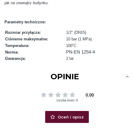
jak na zewnątrz budynku.
Parametry techniczne:
Rozmiar przyłącza:
1/2" (DN15)
Ciśnienie maksymalne:
10 bar (1 MPa)
Temperatura:
100˚C
PN-EN 1254-4
Norma:
Gwarancja:
2 lat
OPINIE
0.00
Liczba ocen: 0
Oceń i opisz