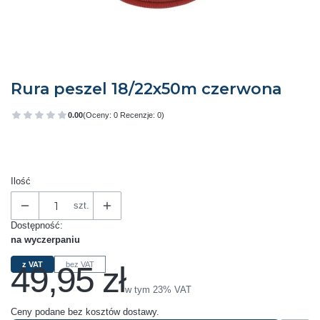
Rura peszel 18/22x50m czerwona
0.00
(Oceny: 0 Recenzje: 0)
Przejdź do sekcji Opinie
Ilość
szt.
Dostępność:
na wyczerpaniu
49,95 zł
z VAT
bez VAT
Cena
w tym 23% VAT
w tym
23%
VAT
Ceny podane bez kosztów dostawy.