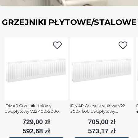
GRZEJNIKI PŁYTOWE/STALOWE
IDMAR Grzejnik stalowy
IDMAR Grzejnik stalowy V22
I
dwupłytowy V22 400x2000
300x1600 dwupłytowy
podłączenie dolne moc
podłączenie dolne moc 1579W
p
729,00 zł
705,00 zł
Cena
Cena
2508W (90/70/20°C) biały
(90/70/20°C) biały RAL9016
(
RAL9016
592,68 zł
573,17 zł
Cena
Cena