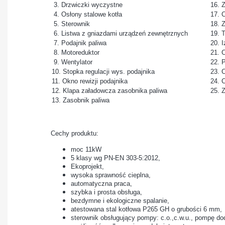
3. Drzwiczki wyczystne
16. 
4. Osłony stalowe kotła
17. C
5. Sterownik
18. 
6. Listwa z gniazdami urządzeń zewnętrznych
19. 
7. Podajnik paliwa
20. I
8. Motoreduktor
21. 
9. Wentylator
22. 
10. Stopka regulacji wys. podajnika
23. 
11. Okno rewizji podajnika
24. 
12. Klapa załadowcza zasobnika paliwa
25. 
13. Zasobnik paliwa
Cechy produktu:
moc 11kW
5 klasy wg PN-EN 303-5:2012,
Ekoprojekt,
wysoka sprawność cieplna,
automatyczna praca,
szybka i prosta obsługa,
bezdymne i ekologiczne spalanie,
atestowana stal kotłowa P265 GH o grubości 6 mm,
sterownik obsługujący pompy: c.o.,c.w.u., pompę do