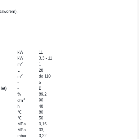
 zaworem).
kW
11
kW
3,3 - 11
2
1
m
L
28
2
do 110
m
-
5
let)
-
B
%
89,2
3
90
dm
h
48
°C
80
°C
50
MPa
0,15
MPa
03,
mbar
0,22