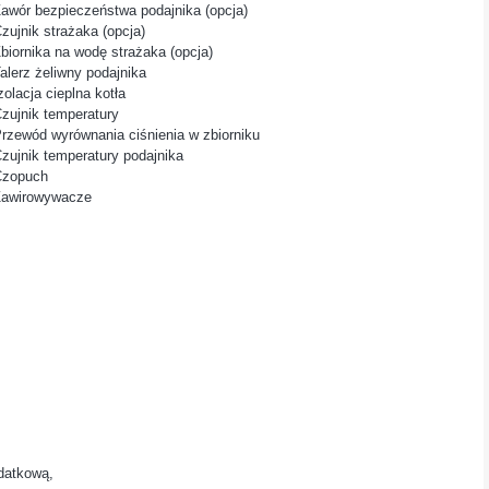
Zawór bezpieczeństwa podajnika (opcja)
zujnik strażaka (opcja)
Zbiornika na wodę strażaka (opcja)
Talerz żeliwny podajnika
zolacja cieplna kotła
Czujnik temperatury
Przewód wyrównania ciśnienia w zbiorniku
Czujnik temperatury podajnika
Czopuch
Zawirowywacze
datkową,