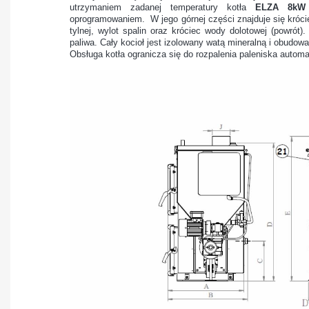
utrzymaniem zadanej temperatury kotła
ELZA 8kW
oprogramowaniem. W jego górnej części znajduje się króciec
tylnej, wylot spalin oraz króciec wody dolotowej (powrót).
paliwa. Cały kocioł jest izolowany watą mineralną i obudow
Obsługa kotła ogranicza się do rozpalenia paleniska autom