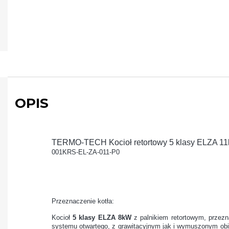
OPIS
TERMO-TECH Kocioł retortowy 5 klasy ELZA 11k
001KRS-EL-ZA-011-P0
Przeznaczenie kotła:
Kocioł
5 klasy ELZA 8kW
z palnikiem retortowym, przezn
systemu otwartego, z grawitacyjnym jak i wymuszonym obi