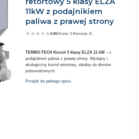
retortowy 5 klasy ELZA
11kW z podajnikiem
paliwa z prawej strony
0.00
(Oceny: 0 Recenzje: 0)
Przejdź do sekcji Opinie
TERMO-TECH Kocioł 5 klasy ELZA 11 kW
– z
podajnikiem paliwa z prawej strony. Wydajny i
ekologiczny kocioł retortowy, idealny do domów
jednorodzinnych.
Przejdź do pełnego opisu