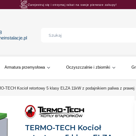
Zarejestruj się i otrzymaj rabat na swoje pierwsze zakupy!
Rosnące rabaty procentowe! Oszczędzaj z nami 😊🛒
68
instalacje.pl
Armatura przemysłowa
Oczyszczalnie i zbiorniki
Gr
-TECH Kocioł retortowy 5 klasy ELZA 11kW z podajnikiem paliwa z prawej 
TERMO-TECH Kocioł