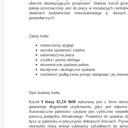
obecnie obowiązującymi przepisami. Stalowy kocioł gr
paliwa przeznaczony jest do pracy w instalacjach central
obiektach budownictwa mieszkaniowego tj. domach 
gospodarczych.
Zalety kotła:
nowoczesny wygląd
wysoka sprawność cieplna
automatyczna praca
szybka i prosta obsługa
ekonomiczne spalanie paliwa
bezdymne i ekologiczne spalanie
możliwość podłączenia pompy obiegowej i jej sterow
Opis budowy kotła:
Kocioł
5 klasy ELZA 8kW
wykonany jest z 6mm atestow
gwarantuje długotrwałe użytkowanie, gdyż jest odporna
Automatyczne palenisko zasilane jest cyklicznie niewiel
pomocą podajnika ślimakowego. Powietrze do spalania do
dysz w palenisku w precyzyjnie dobranych ilościach. Poz
niezwykle niską emisje substancji szkodliwych do atmo