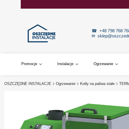
☎
+48 798 768 7
✉
sklep@oszczedne
Promocje
Instalacje
Ogrzewanie
OSZCZĘDNE INSTALACJE
Ogrzewanie
Kotły na paliwa stałe
TERMO