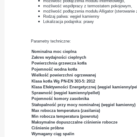
możliwość podłączenia modułu internetowego,
możliwość współpracy z termostatem pokojowym,
możliwość podłączenia modułu Alligator (sterowanie
Rodzaj paliwa: węgiel kamienny
Lokalizacja podajnika: prawy
Parametry techniczne:
Nominalna moc cieplna
Zakres wydajności cieplnych
Powierzchnia grzewcza kotła
Pojemność wodna kotła
Wielkość powierzchni ogrzewanej
Klasa kotła Wg PN-EN 303-5: 2012
Klasa Efektywności Energetycznej (węgiel kamienny/pel
Sprawność (węgiel kamienny/pellet)
Pojemność komory zasobnika
Stałopalność przy mocy nominalnej (węgiel kamienny)
Max robocza temperatura (zasilania)
Min robocza temperatura (powrotu)
Maksymalne dopuszczalne ciśnienie robocze
Ciśnienie próbne
Wymagany ciąg spalin