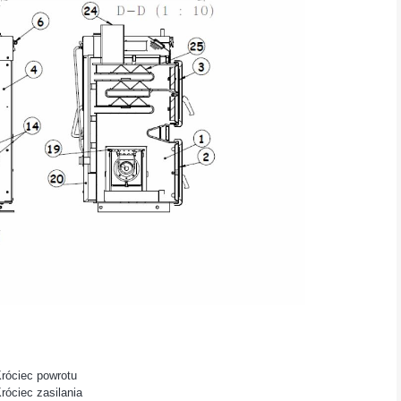
Króciec powrotu
róciec zasilania