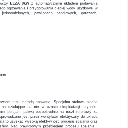
zewczy
ELZA 8kW
z automatycznym układem podawania
nego ogrzewania i przygotowania ciepłej wody użytkowej w
jednorodzinnych, pawilonach handlowych, garażach,
anie
anej stali metodą spawaną. Specjalna stalowa blacha
 na działające na nie w czasie eksploatacji czynniki.
kimi porcjami paliwa bezpośrednio na ruszt retortowy za
prowadzane jest przez wentylator elektryczny do układu
wala to uzyskać wysoką efektywność procesu spalania oraz
sfery. Nad prawidłowym przebiegiem procesu spalania i