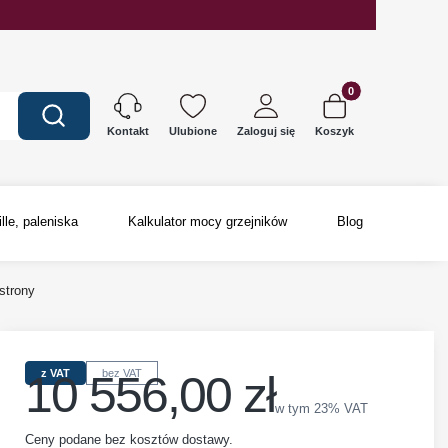
Produkty w koszyku
Wyczyść
Szukaj
Ulubione
Zaloguj się
Koszyk
Kontakt
ille, paleniska
Kalkulator mocy grzejników
Blog
strony
10 556,00 zł
z VAT
bez VAT
Cena
w tym 23% VAT
w tym
23%
VAT
Ceny podane bez kosztów dostawy.