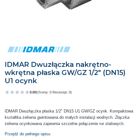
IDMAR Dwuzłączka nakrętno-
wkrętna płaska GW/GZ 1/2" (DN15)
U1 ocynk
0.00
(Oceny: 0 Recenzje: 0)
Przejdź do sekcji Opinie
IDMAR Dwuzłączka płaska 1/2" DN15 U1 GW/GZ ocynk. Kompaktowa
kształtka żeliwna gwintowana do małych instalacji wodnych. Złączka
żeliwna ocynkowana zapewnia szczelne połączenie rur stalowych.
Przejdź do pełnego opisu