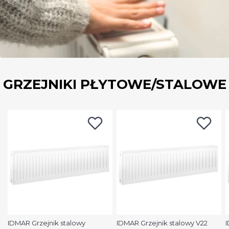
GRZEJNIKI PŁYTOWE/STALOWE
IDMAR Grzejnik stalowy
IDMAR Grzejnik stalowy V22
I