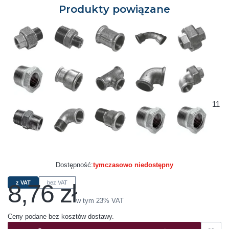
Produkty powiązane
11
Dostępność:
tymczasowo niedostępny
8,76 zł
z VAT
bez VAT
Cena
w tym 23% VAT
w tym
23%
VAT
Ceny podane bez kosztów dostawy.