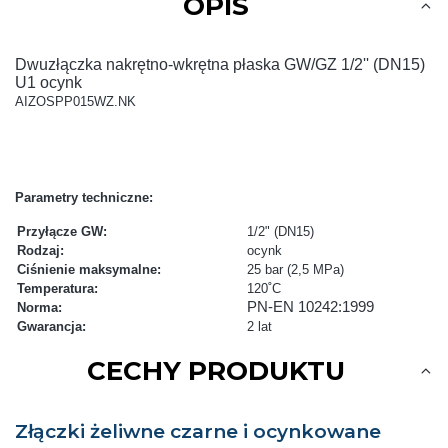
OPIS
Dwuzłączka nakrętno-wkrętna płaska GW/GZ 1/2'' (DN15)
U1 ocynk
AIZOSPP015WZ.NK
Parametry techniczne:
Przyłącze GW:
1/2" (DN15)
Rodzaj:
ocynk
Ciśnienie maksymalne:
25 bar (2,5 MPa)
Temperatura:
120˚C
PN-EN 10242:1999
Norma:
Gwarancja:
2 lat
CECHY PRODUKTU
Złączki żeliwne czarne i ocynkowane