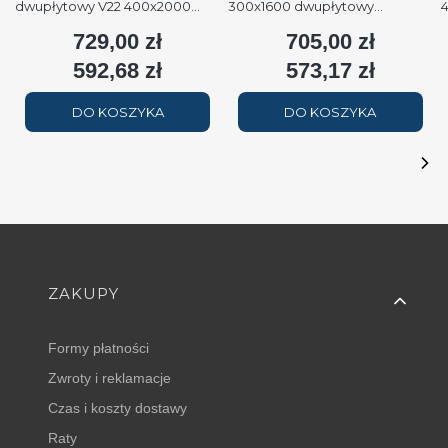
dwupłytowy V22 400x2000
300x1600 dwupłytowy
podłączenie dolne moc
podłączenie dolne moc 1579W
p
729,00 zł
705,00 zł
Cena
Cena
2508W (90/70/20°C) biały
(90/70/20°C) biały RAL9016
(
RAL9016
592,68 zł
573,17 zł
Cena
Cena
DO KOSZYKA
DO KOSZYKA
Linki w stopce
ZAKUPY
Formy płatności
Zwroty i reklamacje
Czas i koszty dostawy
Raty