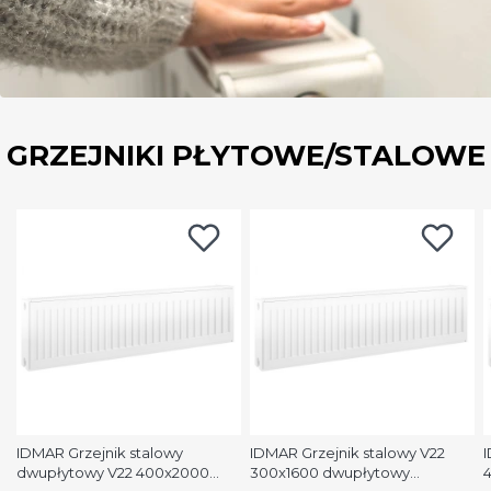
GRZEJNIKI PŁYTOWE/STALOWE
IDMAR Grzejnik stalowy
IDMAR Grzejnik stalowy V22
I
dwupłytowy V22 400x2000
300x1600 dwupłytowy