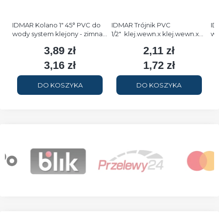
IDMAR Kolano 1" 45° PVC do
IDMAR Trójnik PVC
ID
wody system klejony - zimna
1/2" klej.wewn.x klej.wewn.x
wo
woda
GW - zimna woda
w
3,89 zł
2,11 zł
Cena
Cena
3,16 zł
1,72 zł
Cena
Cena
DO KOSZYKA
DO KOSZYKA