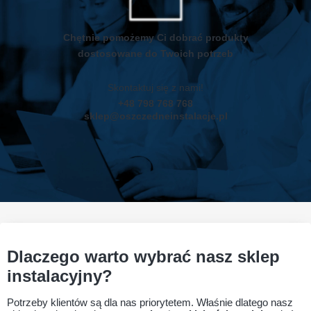
Chętnie pomożemy Ci dobrać produkty
dostosowane do Twoich potrzeb
Skontaktuj się z nami!
+48 798 768 768
sklep@oszczedneinstalacje.pl
Dlaczego warto wybrać nasz sklep
instalacyjny?
Potrzeby klientów są dla nas priorytetem. Właśnie dlatego nasz