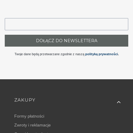
DOŁĄCZ DO NEWSLETTERA
Twoje dane będą przetwarzane zgodnie z naszą
polityką prywatności
.
Linki w stopce
ZAKUPY
Formy płatności
Zwroty i reklamacje