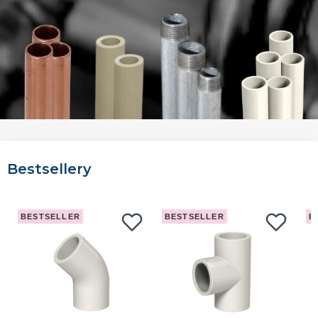
Bestsellery
BESTSELLER
BESTSELLER
B