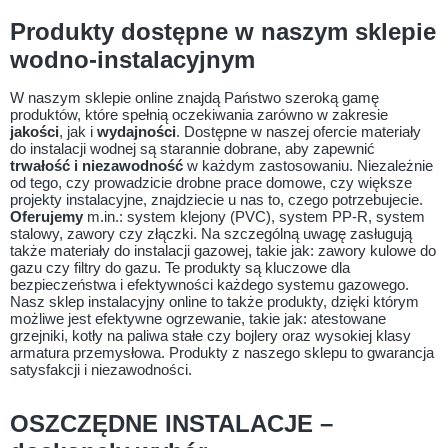
Produkty dostępne w naszym sklepie
wodno-instalacyjnym
W naszym sklepie online znajdą Państwo szeroką gamę
produktów, które spełnią oczekiwania zarówno w zakresie
jakości
, jak i
wydajności
. Dostępne w naszej ofercie materiały
do instalacji wodnej są starannie dobrane, aby zapewnić
trwałość i niezawodność
w każdym zastosowaniu. Niezależnie
od tego, czy prowadzicie drobne prace domowe, czy większe
projekty instalacyjne, znajdziecie u nas to, czego potrzebujecie.
Oferujemy
m.in.: system klejony (PVC), system PP-R, system
stalowy, zawory czy złączki. Na szczególną uwagę zasługują
także materiały do instalacji gazowej, takie jak: zawory kulowe do
gazu czy filtry do gazu. Te produkty są kluczowe dla
bezpieczeństwa i efektywności każdego systemu gazowego.
Nasz sklep instalacyjny online to także produkty, dzięki którym
możliwe jest efektywne ogrzewanie, takie jak: atestowane
grzejniki, kotły na paliwa stałe czy bojlery oraz wysokiej klasy
armatura przemysłowa. Produkty z naszego sklepu to gwarancja
satysfakcji i niezawodności.
OSZCZĘDNE INSTALACJE –