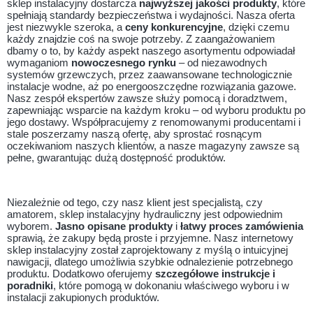
sklep instalacyjny dostarcza
najwyższej jakości produkty
, które
spełniają standardy bezpieczeństwa i wydajności. Nasza oferta
jest niezwykle szeroka, a
ceny konkurencyjne
, dzięki czemu
każdy znajdzie coś na swoje potrzeby. Z zaangażowaniem
dbamy o to, by każdy aspekt naszego asortymentu odpowiadał
wymaganiom
nowoczesnego rynku
– od niezawodnych
systemów grzewczych, przez zaawansowane technologicznie
instalacje wodne, aż po energooszczędne rozwiązania gazowe.
Nasz zespół ekspertów zawsze służy pomocą i doradztwem,
zapewniając wsparcie na każdym kroku – od wyboru produktu po
jego dostawy. Współpracujemy z renomowanymi producentami i
stale poszerzamy naszą ofertę, aby sprostać rosnącym
oczekiwaniom naszych klientów, a nasze magazyny zawsze są
pełne, gwarantując dużą dostępność produktów.
Niezależnie od tego, czy nasz klient jest specjalistą, czy
amatorem, sklep instalacyjny hydrauliczny jest odpowiednim
wyborem.
Jasno opisane produkty
i
łatwy proces zamówienia
sprawią, że zakupy będą proste i przyjemne. Nasz internetowy
sklep instalacyjny został zaprojektowany z myślą o intuicyjnej
nawigacji, dlatego umożliwia szybkie odnalezienie potrzebnego
produktu. Dodatkowo oferujemy
szczegółowe instrukcje i
poradniki
, które pomogą w dokonaniu właściwego wyboru i w
instalacji zakupionych produktów.